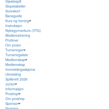
Gjestespill
Slopetabeller
Scorekort
Baneguide
Kurs og trening
Instruksjon
Nybegynnerkurs (VTG)
Medlemstrening
Protimer
Om proen
Turneringer
Turneringsliste
Medlemskap
Medlemskap
Innmeldingsskjema
Utmelding
Spillerett 2026
Junior
Informasjon
Proshop
Om proshop
Sponsor
Sponsor