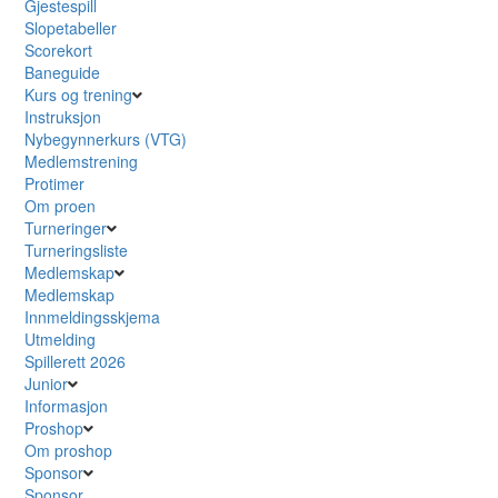
Gjestespill
Slopetabeller
Scorekort
Baneguide
Kurs og trening
Instruksjon
Nybegynnerkurs (VTG)
Medlemstrening
Protimer
Om proen
Turneringer
Turneringsliste
Medlemskap
Medlemskap
Innmeldingsskjema
Utmelding
Spillerett 2026
Junior
Informasjon
Proshop
Om proshop
Sponsor
Sponsor