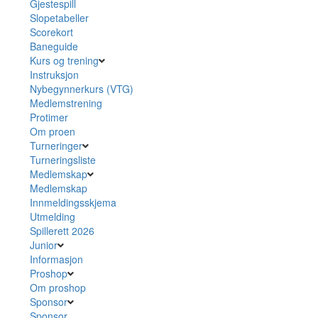
Gjestespill
Slopetabeller
Scorekort
Baneguide
Kurs og trening
Instruksjon
Nybegynnerkurs (VTG)
Medlemstrening
Protimer
Om proen
Turneringer
Turneringsliste
Medlemskap
Medlemskap
Innmeldingsskjema
Utmelding
Spillerett 2026
Junior
Informasjon
Proshop
Om proshop
Sponsor
Sponsor