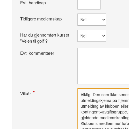
Evt. handicap
Tidligere medlemskap
Har du gjennomført kurset
"Veien til golf"?
Evt. kommentarer
Vilkår
Viktig: Den som ikke senes
utmeldingskjema på hjemm
utmelding av klubben elle
kontingent-/avgiftsgruppe, 
gjeldende medlemskontinge
Klubbens medlemmer forplik
kontingenter og avgifter f