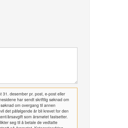
t 31. desember pr. post, e-post eller
esidene har sendt skriftlig søknad om
r søknad om overgang til annen
vil det påfølgende år bli krevet for den
nt/årsavgift som årsmøtet fastsetter.
ter seg til å betale de vedtatte
astsatt på årsmøtet. Kategoriendring