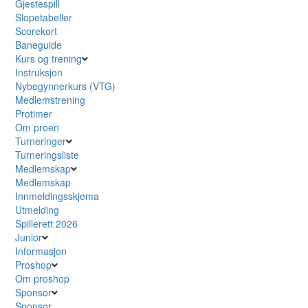
Gjestespill
Slopetabeller
Scorekort
Baneguide
Kurs og trening
Instruksjon
Nybegynnerkurs (VTG)
Medlemstrening
Protimer
Om proen
Turneringer
Turneringsliste
Medlemskap
Medlemskap
Innmeldingsskjema
Utmelding
Spillerett 2026
Junior
Informasjon
Proshop
Om proshop
Sponsor
Sponsor