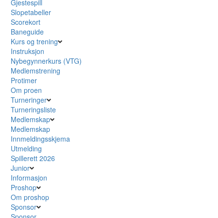
Gjestespill
Slopetabeller
Scorekort
Baneguide
Kurs og trening
Instruksjon
Nybegynnerkurs (VTG)
Medlemstrening
Protimer
Om proen
Turneringer
Turneringsliste
Medlemskap
Medlemskap
Innmeldingsskjema
Utmelding
Spillerett 2026
Junior
Informasjon
Proshop
Om proshop
Sponsor
Sponsor