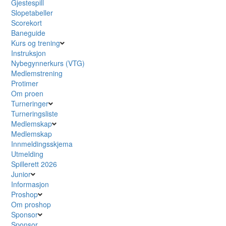
Gjestespill
Slopetabeller
Scorekort
Baneguide
Kurs og trening
Instruksjon
Nybegynnerkurs (VTG)
Medlemstrening
Protimer
Om proen
Turneringer
Turneringsliste
Medlemskap
Medlemskap
Innmeldingsskjema
Utmelding
Spillerett 2026
Junior
Informasjon
Proshop
Om proshop
Sponsor
Sponsor