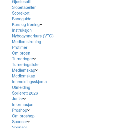
Gjestespill
Slopetabeller
Scorekort
Baneguide
Kurs og trening
Instruksjon
Nybegynnerkurs (VTG)
Medlemstrening
Protimer
Om proen
Turneringer
Turneringsliste
Medlemskap
Medlemskap
Innmeldingsskjema
Utmelding
Spillerett 2026
Junior
Informasjon
Proshop
Om proshop
Sponsor
Sponsor