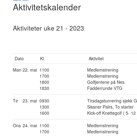
Aktivitetskalender
Aktiviteter uke 21 - 2023
Dato
Kl.
Aktivitet
Man
22. mai
1100
Medlemstrening
1700
Medlemstrening
1800
Golfjentene på Nes
1830
Fadderrunde VTG
Tir
23. mai
0930
Tirsdagsturnering sjekk Go
1300
Sissner Pairs, To starter
1600
Kick-off Knøttegolf ( 5- 12
Ons
24. mai
1100
Medlemstrening
1700
Medlemstrening