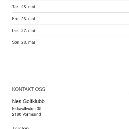
Tor
25. mai
Fre
26. mai
Lør
27. mai
Søn
28. mai
KONTAKT OSS
Nes Golfklubb
Eidsvollveien 35
2160 Vormsund
Telefon