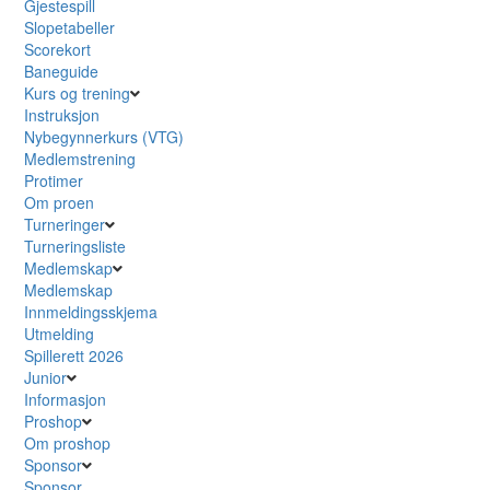
Gjestespill
Slopetabeller
Scorekort
Baneguide
Kurs og trening
Instruksjon
Nybegynnerkurs (VTG)
Medlemstrening
Protimer
Om proen
Turneringer
Turneringsliste
Medlemskap
Medlemskap
Innmeldingsskjema
Utmelding
Spillerett 2026
Junior
Informasjon
Proshop
Om proshop
Sponsor
Sponsor