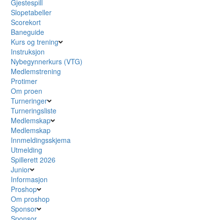
Gjestespill
Slopetabeller
Scorekort
Baneguide
Kurs og trening
Instruksjon
Nybegynnerkurs (VTG)
Medlemstrening
Protimer
Om proen
Turneringer
Turneringsliste
Medlemskap
Medlemskap
Innmeldingsskjema
Utmelding
Spillerett 2026
Junior
Informasjon
Proshop
Om proshop
Sponsor
Sponsor