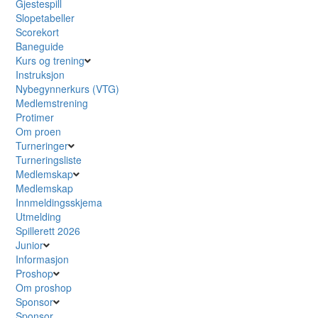
Gjestespill
Slopetabeller
Scorekort
Baneguide
Kurs og trening
Instruksjon
Nybegynnerkurs (VTG)
Medlemstrening
Protimer
Om proen
Turneringer
Turneringsliste
Medlemskap
Medlemskap
Innmeldingsskjema
Utmelding
Spillerett 2026
Junior
Informasjon
Proshop
Om proshop
Sponsor
Sponsor