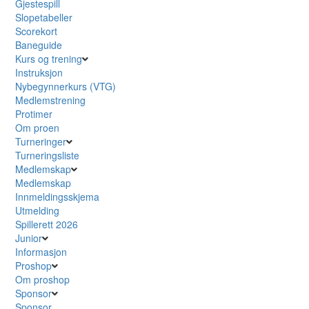
Gjestespill
Slopetabeller
Scorekort
Baneguide
Kurs og trening
Instruksjon
Nybegynnerkurs (VTG)
Medlemstrening
Protimer
Om proen
Turneringer
Turneringsliste
Medlemskap
Medlemskap
Innmeldingsskjema
Utmelding
Spillerett 2026
Junior
Informasjon
Proshop
Om proshop
Sponsor
Sponsor