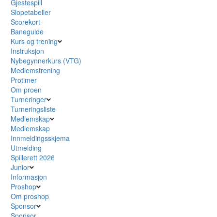
Gjestespill
Slopetabeller
Scorekort
Baneguide
Kurs og trening
Instruksjon
Nybegynnerkurs (VTG)
Medlemstrening
Protimer
Om proen
Turneringer
Turneringsliste
Medlemskap
Medlemskap
Innmeldingsskjema
Utmelding
Spillerett 2026
Junior
Informasjon
Proshop
Om proshop
Sponsor
Sponsor