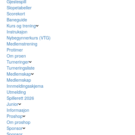
Gjestespill
Slopetabeller
Scorekort
Baneguide
Kurs og trening
Instruksjon
Nybegynnerkurs (VTG)
Medlemstrening
Protimer
Om proen
Turneringer
Turneringsliste
Medlemskap
Medlemskap
Innmeldingsskjema
Utmelding
Spillerett 2026
Junior
Informasjon
Proshop
Om proshop
Sponsor
Sponsor