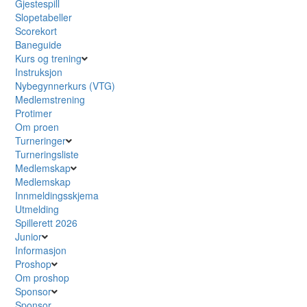
Gjestespill
Slopetabeller
Scorekort
Baneguide
Kurs og trening
Instruksjon
Nybegynnerkurs (VTG)
Medlemstrening
Protimer
Om proen
Turneringer
Turneringsliste
Medlemskap
Medlemskap
Innmeldingsskjema
Utmelding
Spillerett 2026
Junior
Informasjon
Proshop
Om proshop
Sponsor
Sponsor