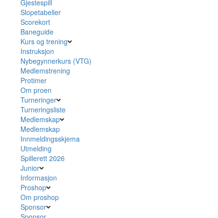
Gjestespill
Slopetabeller
Scorekort
Baneguide
Kurs og trening
Instruksjon
Nybegynnerkurs (VTG)
Medlemstrening
Protimer
Om proen
Turneringer
Turneringsliste
Medlemskap
Medlemskap
Innmeldingsskjema
Utmelding
Spillerett 2026
Junior
Informasjon
Proshop
Om proshop
Sponsor
Sponsor