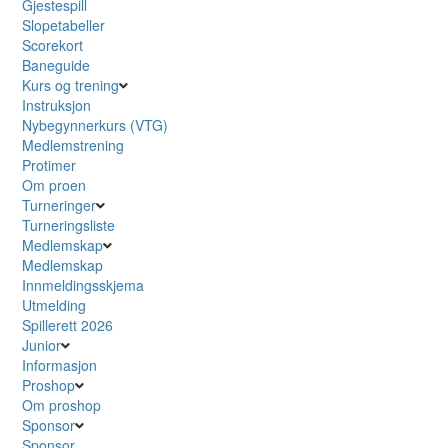
Gjestespill
Slopetabeller
Scorekort
Baneguide
Kurs og trening
Instruksjon
Nybegynnerkurs (VTG)
Medlemstrening
Protimer
Om proen
Turneringer
Turneringsliste
Medlemskap
Medlemskap
Innmeldingsskjema
Utmelding
Spillerett 2026
Junior
Informasjon
Proshop
Om proshop
Sponsor
Sponsor