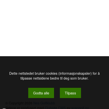
Dette nettstedet bruker cookies (informasjonskapsler) for å
tilpasse nettsidene bedre til deg som bruker.
Godta alle
Tilpass
© Copyright 2026
Nes Golfklubb
Sidene er produsert med
Clubsite CMS
av
scangolf.no