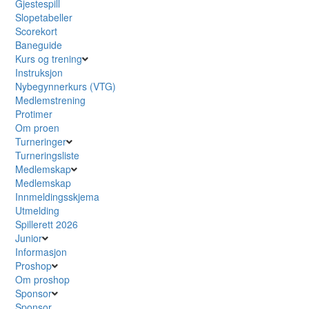
Gjestespill
Slopetabeller
Scorekort
Baneguide
Kurs og trening
Instruksjon
Nybegynnerkurs (VTG)
Medlemstrening
Protimer
Om proen
Turneringer
Turneringsliste
Medlemskap
Medlemskap
Innmeldingsskjema
Utmelding
Spillerett 2026
Junior
Informasjon
Proshop
Om proshop
Sponsor
Sponsor