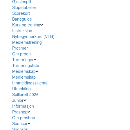
Gjestespill
Slopetabeller
Scorekort
Baneguide
Kurs og trening
Instruksjon
Nybegynnerkurs (VTG)
Medlemstrening
Protimer
Om proen
Turneringer
Turneringsliste
Medlemskap
Medlemskap
Innmeldingsskjema
Utmelding
Spillerett 2026
Junior
Informasjon
Proshop
Om proshop
Sponsor
Sponsor