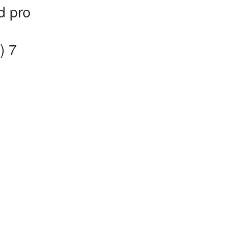
d pro
) 7