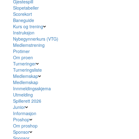
Gjestespill
Slopetabeller
Scorekort
Baneguide
Kurs og trening
Instruksjon
Nybegynnerkurs (VTG)
Medlemstrening
Protimer
Om proen
Turneringer
Turneringsliste
Medlemskap
Medlemskap
Innmeldingsskjema
Utmelding
Spillerett 2026
Junior
Informasjon
Proshop
Om proshop
Sponsor
Sponsor